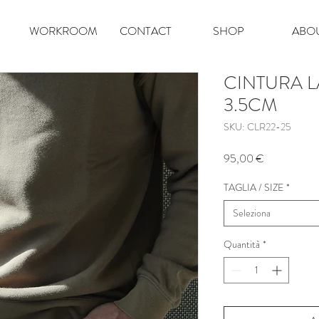
WORKROOM
CONTACT
SHOP
ABO
CINTURA L
3.5CM
SKU: CLR22-25
Prezzo
95,00 €
TAGLIA / SIZE
*
Seleziona
Quantità
*