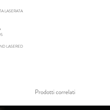
TA LASERATA
A
OS
AND LASERED
Prodotti correlati