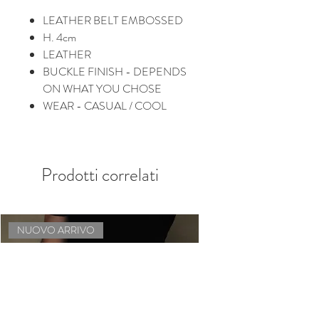
LEATHER BELT EMBOSSED
H. 4cm
LEATHER
BUCKLE FINISH - DEPENDS
ON WHAT YOU CHOSE
WEAR - CASUAL / COOL
Prodotti correlati
NUOVO ARRIVO
NUOVO ARRIVO