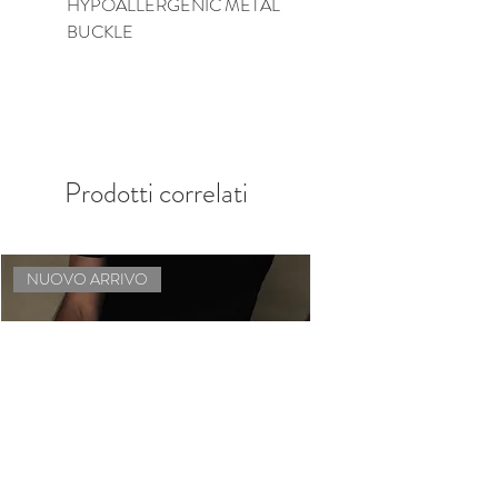
HYPOALLERGENIC METAL
BUCKLE
Prodotti correlati
NUOVO ARRIVO
NUOVO ARRIVO